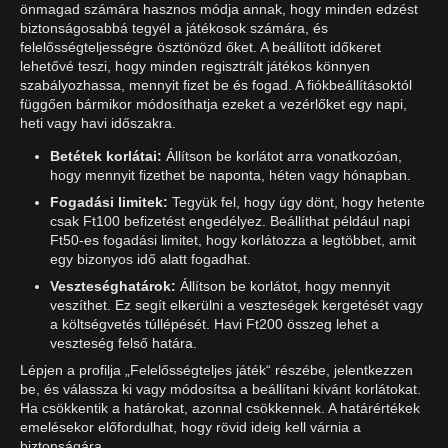
önmagad számára hasznos módja annak, hogy minden edzést
biztonságosabbá tegyél a játékosok számára, és
felelősségteljességre ösztönözd őket. A beállított időkeret
lehetővé teszi, hogy minden regisztrált játékos könnyen
szabályozhassa, mennyit fizet be és fogad. A fiókbeállításoktól
függően bármikor módosíthatja ezeket a vezérlőket egy napi,
heti vagy havi időszakra.
Betétek korlátai:
Állítson be korlátot arra vonatkozóan,
hogy mennyit fizethet be naponta, héten vagy hónapban.
Fogadási limitek:
Tegyük fel, hogy úgy dönt, hogy hetente
csak Ft100 befizetést engedélyez. Beállíthat például napi
Ft50-es fogadási limitet, hogy korlátozza a legtöbbet, amit
egy bizonyos idő alatt fogadhat.
Veszteséghatárok:
Állítson be korlátot, hogy mennyit
veszíthet. Ez segít elkerülni a veszteségek kergetését vagy
a költségvetés túllépését. Havi Ft200 összeg lehet a
veszteség felső határa.
Lépjen a profilja „Felelősségteljes játék“ részébe, jelentkezzen
be, és válassza ki vagy módosítsa a beállítani kívánt korlátokat.
Ha csökkentik a határokat, azonnal csökkennek. A határértékek
emelésekor előfordulhat, hogy rövid ideig kell várnia a
biztonságára.