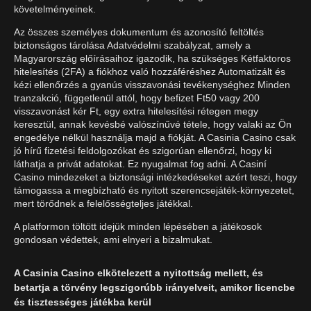
követelményeinek.
Az összes személyes dokumentum és azonosító feltöltés
biztonságos tárolása Adatvédelmi szabályzat, amely a
Magyarország előírásaihoz igazodik, ha szükséges Kétfaktoros
hitelesítés (2FA) a fiókhoz való hozzáféréshez Automatizált és
kézi ellenőrzés a gyanús visszavonási tevékenységhez Minden
tranzakció, függetlenül attól, hogy befizet Ft50 vagy 200
visszavonást kér Ft, egy extra hitelesítési rétegen megy
keresztül, annak kevésbé valószínűvé tétele, hogy valaki az Ön
engedélye nélkül használja majd a fiókját. A Casinia Casino csak
jó hírű fizetési feldolgozókat és szigorúan ellenőrzi, hogy ki
láthatja a privát adatokat. Ez nyugalmat fog adni. A Casiní
Casino mindezeket a biztonsági intézkedéseket azért teszi, hogy
támogassa a megbízható és nyitott szerencsejáték-környezetet,
mert törődnek a felelősségteljes játékkal.
A platformon töltött idejük minden lépésében a játékosok
gondosan védettek, ami elnyeri a bizalmukat.
A Casinia Casino elkötelezett a nyitottság mellett, és
betartja a törvény legszigorúbb irányelveit, amikor licencbe
és tisztességes játékba kerül