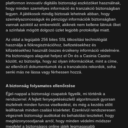
platformon innovatív digitális biztonsági eszközöket használnak,
hogy minden személyes információ és tranzakció biztonságban
legyen. A játékosok mindig biztosak lehetnek abban, hogy
személyazonosságuk és pénzügyi információik biztonságban
vannak azoktól az emberektől, akiknek nem kellene látniuk őket
a színfalak mögött dolgozó üzlet legjobb protokolljai miatt.
Az oldal a legújabb 256 bites SSL titkosítási technológiát
használja a fiókregisztrációhoz, befizetésekhez és
kifizetésekhez használt összes érzékeny információ védelmére.
Ha biztonságos alagutat helyez el Ön és a Casinia Casino
között, ez biztosítja, hogy az olyan információkat, mint a címe,
az ellenőrző dokumentumok és a tranzakciós rekordok, soha
senki más ne lássa vagy férhessen hozzá.
A biztonság folyamatos ellenőrzése
Éjjel-nappal a biztonsági csapatok figyelik, mi történik a
rendszerrel. A fejlett fenyegetésészlelő algoritmusok gyorsan
észlelnek minden furcsa viselkedést, és még a kezdés előtt
leállítanak minden csalási kísérletet. Ezenkívül rendszeresen
végeznek biztonsági auditokat és behatolási teszteket, hogy
megbizonyosodjanak arról, hogy minden védelmi módszer
megfelel a biztonságos online játék legmagasabb