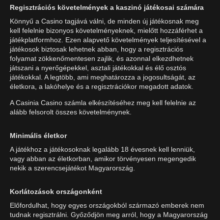
Regisztrációs követelmények a kaszinó játékosai számára
Könnyű a Casino tagjává válni, de minden új játékosnak meg
kell felelnie bizonyos követelményeknek, mielőtt hozzáférhet a
játékplatformhoz. Ezen alapvető követelmények teljesítésével a
játékosok biztosak lehetnek abban, hogy a regisztrációs
folyamat zökkenőmentesen zajlik, és azonnal elkezdhetnek
játszani a nyerőgépekkel, asztali játékokkal és élő osztós
játékokkal. A legtöbb, ami meghatározza a jogosultságát, az
életkora, a lakóhelye és a regisztrációkor megadott adatok.
A Casinia Casino számla elkészítéséhez meg kell felelnie az
alább felsorolt összes követelménynek.
Minimális életkor
A játékhoz a játékosoknak legalább 18 évesnek kell lenniük,
vagy abban az életkorban, amikor törvényesen megengedik
nekik a szerencsejátékot Magyarország.
Korlátozások országonként
Előfordulhat, hogy egyes országokból származó emberek nem
tudnak regisztrálni. Győződjön meg arról, hogy a Magyarország