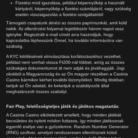
Fizetési mód igazolása, például képernyőkép a használt
kártyáról, képernyőkép a fizetési számlájáról, vagy szükség
esetén visszaigazolás a fizetési szolgáltatótól
Támogató csapatunk átnézi az összes papírmunkát, amit küld
nekik. Az ellenőrzési folyamat legtöbbször három napot vesz
igénybe. Regisztrált e-mail címét arra használjuk, hogy
kapcsolatba léphessünk Önnel, ha további információra van
szükség.
A KYC kitöltésének elmulasztása korlátozásokhoz vezethet,
például nem vonhat vissza Ft200-nál többet, amíg az összes
szükséges dokumentumot át nem adják és jóváhagyják. Jogi
okokból a Magyarország és az Ön magyar részében a Casinia
Casino bármikor kérhet további bizonyítékot. Mindig titokban
tartjuk az Ön adatait, és betartjuk a szabályozók által
meghatározott összes szabályt.
Fair Play, felelősségteljes játék és játékos magatartás
A Casinia Casino elkötelezett amellett, hogy minden játékát
becsületes és nyitott módon futtassa, így minden játékosnak
egyenlő esélye van a győzelemre. Random Number Generator
(RNG) szoftver, amelyet rendszeresen ellenőriznek külső