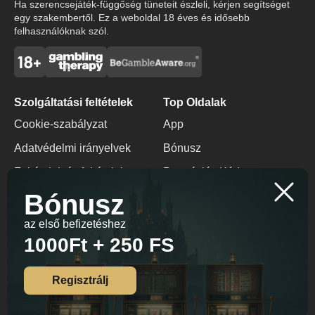
Ha szerencsejáték-függőség tüneteit észleli, kérjen segítséget
egy szakembertől. Ez a weboldal 18 éves és idősebb
felhasználóknak szól.
Szolgáltatási feltételek
Top Oldalak
Cookie-szabályzat
App
Adatvédelmi irányelvek
Bónusz
Feltételek és feltételek
Promóciós Kód
Bónusz
Felelősségteljes Gaming
Nincs befizetési bónusz
az első befizetéshez
Kapcsolatok
1000Ft + 250 FS
+36 20 345 6789
info@casinia-hu.com
Regisztrálj
© 2026 All Rights
Reserved.