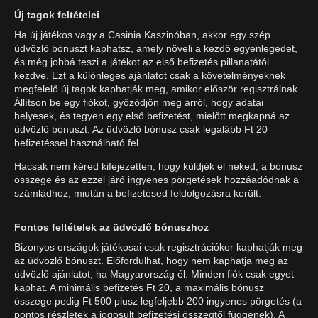
Új tagok feltételei
Ha új játékos vagy a Casinia Kaszinóban, akkor egy szép
üdvözlő bónuszt kaphatsz, amely növeli a kezdő egyenlegedet,
és még jobbá teszi a játékot az első befizetés pillanatától
kezdve. Ezt a különleges ajánlatot csak a követelményeknek
megfelelő új tagok kaphatják meg, amikor először regisztrálnak.
Állítson be egy fiókot, győződjön meg arról, hogy adatai
helyesek, és tegyen egy első befizetést, mielőtt megkapná az
üdvözlő bónuszt. Az üdvözlő bónusz csak legalább Ft 20
befizetéssel használható fel.
Hacsak nem kéred kifejezetten, hogy küldjék el neked, a bónusz
összege és az ezzel járó ingyenes pörgetések hozzáadódnak a
számládhoz, miután a befizetésed feldolgozásra került.
Fontos feltételek az üdvözlő bónuszhoz
Bizonyos országok játékosai csak regisztrációkor kaphatják meg
az üdvözlő bónuszt. Előfordulhat, hogy nem kaphatja meg az
üdvözlő ajánlatot, ha Magyarország él. Minden fiók csak egyet
kaphat. A minimális befizetés Ft 20, a maximális bónusz
összege pedig Ft 500 plusz legfeljebb 200 ingyenes pörgetés (a
pontos részletek a jogosult befizetési összegtől függenek). A