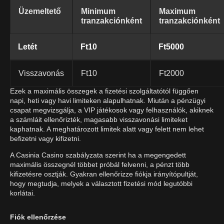
Üzemeltető
Minimum
Maximum
tranzakciónként
tranzakciónként
Letét
Ft10
Ft5000
Visszavonás
Ft10
Ft2000
Ezek a maximális összegek a fizetési szolgáltatótól függően
napi, heti vagy havi limiteken alapulhatnak. Miután a pénzügyi
csapat megvizsgálja, a VIP játékosok vagy felhasználók, akiknek
a számláit ellenőrizték, magasabb visszavonási limiteket
kaphatnak. A meghatározott limitek alatt vagy felett nem lehet
befizetni vagy kifizetni.
A Casinia Casino szabályzata szerint ha a megengedett
maximális összegnél többet próbál felvenni, a pénzt több
kifizetésre osztják. Gyakran ellenőrizze fiókja irányítópultját,
hogy megtudja, melyek a választott fizetési mód legutóbbi
korlátai.
Fiók ellenőrzése