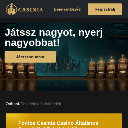
Bejelentkezés
Regisztrálj
Játssz nagyot, nyerj
nagyobbat!
Játsszon most
Otthoni
Feltételek és feltételek
Fontos Casinia Casino Általános